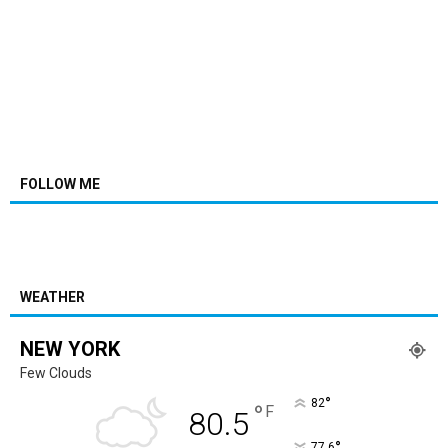
FOLLOW ME
WEATHER
NEW YORK
Few Clouds
°
82
°
F
80.5
°
77.6