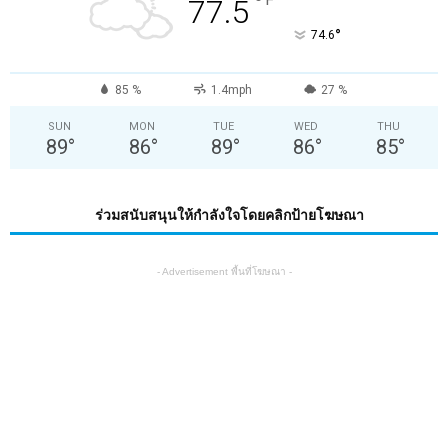
°
77.5
°
74.6
85 %
1.4mph
27 %
SUN
MON
TUE
WED
THU
89
°
86
°
89
°
86
°
85
°
ร่วมสนับสนุนให้กำลังใจโดยคลิกป้ายโฆษณา
- Advertisement พื้นที่โฆษณา -