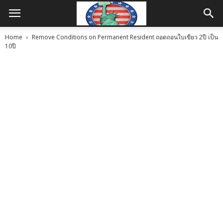
Home
Remove Conditions on Permanent Resident ถอดถอนใบเขียว 2ปี เป็น
10ปี