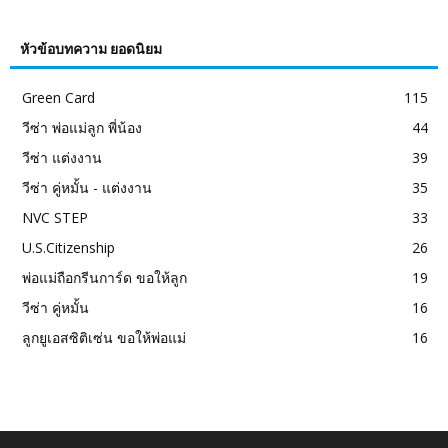
หัวข้อบทความ ยอดนิยม
Green Card
115
วีซ่า พ่อแม่ลูก พี่น้อง
44
วีซ่า แต่งงาน
39
วีซ่า คู่หมั้น - แต่งงาน
35
NVC STEP
33
U.S.Citizenship
26
พ่อแม่ถือกรีนการ์ด ขอให้ลูก
19
วีซ่า คู่หมั้น
16
ลูกยูเอสซิติเซ่น ขอให้พ่อแม่
16