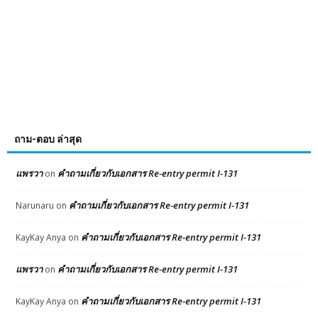
ถาม-ตอบ ล่าสุด
แพรวา
คำถามเกี่ยวกับเอกสาร Re-entry permit I-131
on
คำถามเกี่ยวกับเอกสาร Re-entry permit I-131
Narunaru
on
คำถามเกี่ยวกับเอกสาร Re-entry permit I-131
KayKay Anya
on
แพรวา
คำถามเกี่ยวกับเอกสาร Re-entry permit I-131
on
คำถามเกี่ยวกับเอกสาร Re-entry permit I-131
KayKay Anya
on