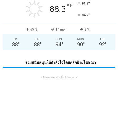
°
91.3
°
F
88.3
°
84.9
65 %
1.1mph
8 %
FRI
SAT
SUN
MON
TUE
88
°
88
°
94
°
90
°
92
°
ร่วมสนับสนุนให้กำลังใจโดยคลิกป้ายโฆษณา
- Advertisement พื้นที่โฆษณา -