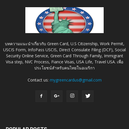
บทความแนะนำเกี่ยวกับ Green Card, U.S Citizenship, Work Permit,
USCIS Form, InfoPass USCIS, Direct Consulate Filing (DCF), Social
Security Online Service, Green Card Through Family, Immigrant
Visa step, NVC Process, Fiance Visas, USA Life, Travel USA. เพื่อ
ประโยชน์สำหรับคนไทยในอเมริกา
Contact us:
mygreencardus@gmail.com