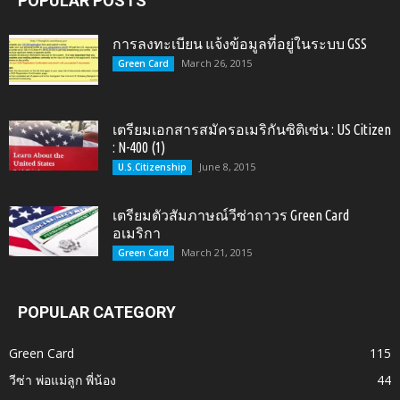
POPULAR POSTS
การลงทะเบียน แจ้งข้อมูลที่อยู่ในระบบ GSS
March 26, 2015
Green Card
เตรียมเอกสารสมัครอเมริกันซิติเซ่น : US Citizen
: N-400 (1)
June 8, 2015
U.S.Citizenship
เตรียมตัวสัมภาษณ์วีซ่าถาวร Green Card
อเมริกา
March 21, 2015
Green Card
POPULAR CATEGORY
Green Card
115
วีซ่า พ่อแม่ลูก พี่น้อง
44