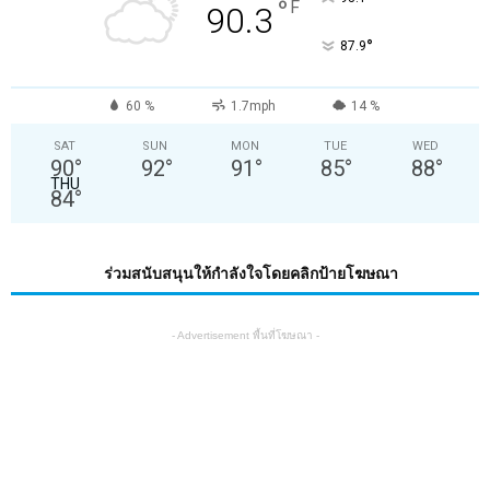
°
F
90.3
°
87.9
60 %
1.7mph
14 %
SAT
SUN
MON
TUE
WED
90
°
92
°
91
°
85
°
88
°
THU
84
°
ร่วมสนับสนุนให้กำลังใจโดยคลิกป้ายโฆษณา
- Advertisement พื้นที่โฆษณา -