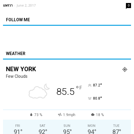
แพรวา
-
June 2, 2017
0
FOLLOW ME
WEATHER
NEW YORK
Few Clouds
°
87.2
°
F
85.5
°
80.8
73 %
1.9mph
18 %
FRI
SAT
SUN
MON
TUE
91
°
92
°
95
°
94
°
87
°