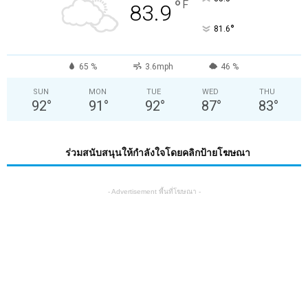
°
F
83.9
°
81.6
65 %
3.6mph
46 %
SUN
MON
TUE
WED
THU
92
°
91
°
92
°
87
°
83
°
ร่วมสนับสนุนให้กำลังใจโดยคลิกป้ายโฆษณา
- Advertisement พื้นที่โฆษณา -