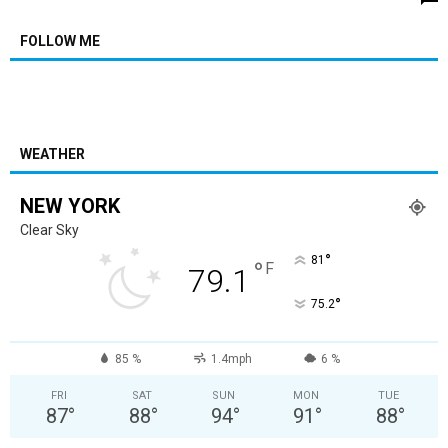
FOLLOW ME
WEATHER
NEW YORK
Clear Sky
°
81
°
F
79.1
°
75.2
85 %
1.4mph
6 %
FRI
SAT
SUN
MON
TUE
87
°
88
°
94
°
91
°
88
°