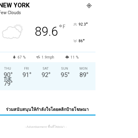
NEW YORK
Few Clouds
°
92.3
°
F
89.6
°
86
67 %
1.9mph
11 %
THU
FRI
SAT
SUN
MON
90
°
91
°
92
°
95
°
89
°
TUE
79
°
ร่วมสนับสนุนให้กำลังใจโดยคลิกป้ายโฆษณา
- Advertisement พื้นที่โฆษณา -