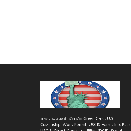
บทความแนะนำเกี่ยวกับ Green Card, U.S
Citizenship, Work Permit, USCIS Form, InfoPass
USCIS, Direct Consulate Filing (DCF), Social