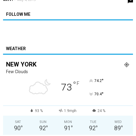
FOLLOW ME
WEATHER
NEW YORK
Few Clouds
°
74.2
°
F
73
°
70.4
93 %
1.9mph
24 %
SAT
SUN
MON
TUE
WED
90
°
92
°
91
°
92
°
89
°