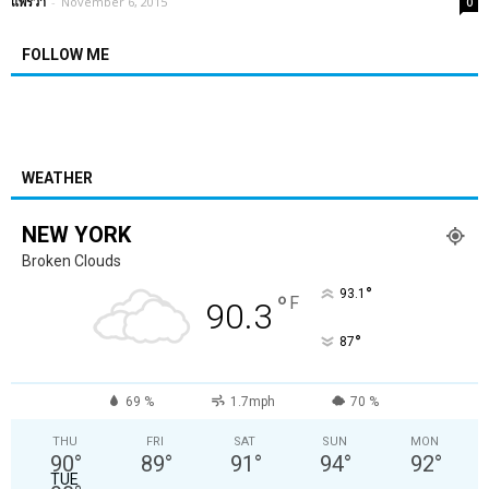
แพรวา
-
November 6, 2015
0
FOLLOW ME
WEATHER
NEW YORK
Broken Clouds
°
93.1
°
F
90.3
°
87
69 %
1.7mph
70 %
THU
FRI
SAT
SUN
MON
90
°
89
°
91
°
94
°
92
°
TUE