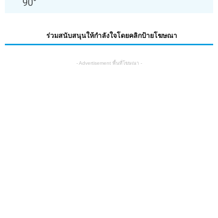
90
°
ร่วมสนับสนุนให้กำลังใจโดยคลิกป้ายโฆษณา
- Advertisement พื้นที่โฆษณา -