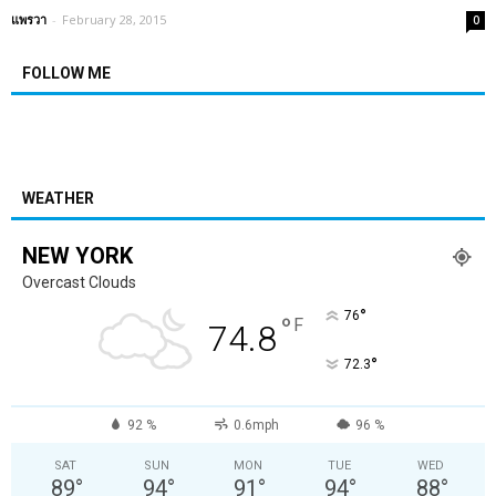
แพรวา
-
February 28, 2015
0
FOLLOW ME
WEATHER
NEW YORK
Overcast Clouds
°
76
°
F
74.8
°
72.3
92 %
0.6mph
96 %
SAT
SUN
MON
TUE
WED
89
°
94
°
91
°
94
°
88
°