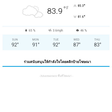
°
85.3
°
F
83.9
°
81.6
65 %
3.6mph
46 %
SUN
MON
TUE
WED
THU
92
°
91
°
92
°
87
°
83
°
ร่วมสนับสนุนให้กำลังใจโดยคลิกป้ายโฆษณา
- Advertisement พื้นที่โฆษณา -