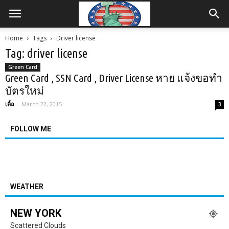
Home
Tags
Driver license
Tag: driver license
Green Card
Green Card , SSN Card , Driver License หาย แจ้งขอทำ
บัตรใหม่
เติ้ล
-
March 22, 2015
3
FOLLOW ME
WEATHER
NEW YORK
Scattered Clouds