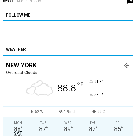
แพรวา
-
March 14, 2015
19
FOLLOW ME
WEATHER
NEW YORK
Overcast Clouds
°
91.3
°
F
88.8
°
85.9
52 %
1.9mph
99 %
MON
TUE
WED
THU
FRI
88
°
87
°
89
°
82
°
85
°
SAT