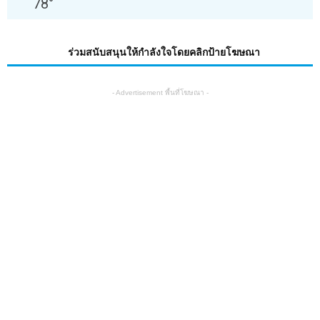
78
°
ร่วมสนับสนุนให้กำลังใจโดยคลิกป้ายโฆษณา
- Advertisement พื้นที่โฆษณา -