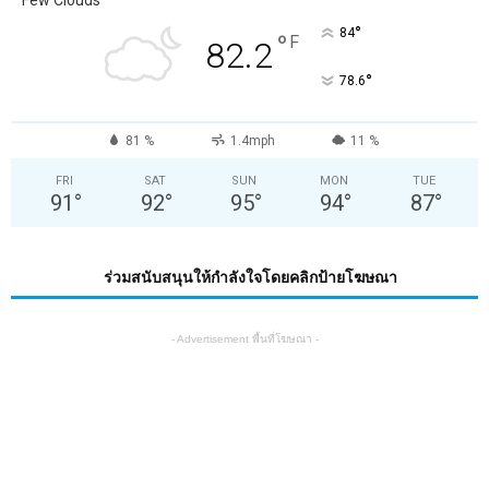
Few Clouds
°
84
°
F
82.2
°
78.6
81 %
1.4mph
11 %
FRI
SAT
SUN
MON
TUE
91
°
92
°
95
°
94
°
87
°
ร่วมสนับสนุนให้กำลังใจโดยคลิกป้ายโฆษณา
- Advertisement พื้นที่โฆษณา -