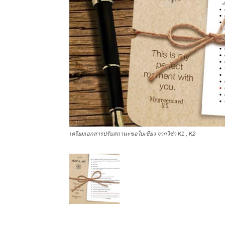
เตรียมเอกสารปรับสถานะขอใบเขียว จากวีซ่า K1 , K2