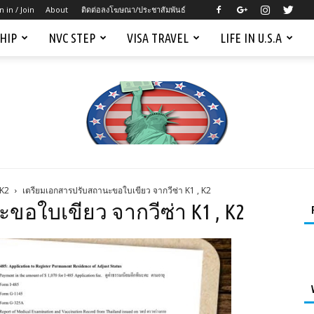
n in / Join
About
ติดต่อลงโฆษณา/ประชาสัมพันธ์
SHIP
NVC STEP
VISA TRAVEL
LIFE IN U.S.A
 K2
เตรียมเอกสารปรับสถานะขอใบเขียว จากวีซ่า K1 , K2
Mygreencardus.com
อใบเขียว จากวีซ่า K1 , K2
–