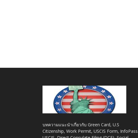
บทความแนะนำเกี่ยวกับ Green Card, U.S
Citizenship, Work Permit, USCIS Form, InfoPass
USCIS, Direct Consulate Filing (DCF), Social