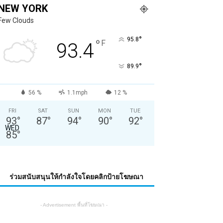
NEW YORK
Few Clouds
°
95.8
°
F
93.4
°
89.9
56 %
1.1mph
12 %
FRI
SAT
SUN
MON
TUE
93
°
87
°
94
°
90
°
92
°
WED
85
°
ร่วมสนับสนุนให้กำลังใจโดยคลิกป้ายโฆษณา
- Advertisement พื้นที่โฆษณา -