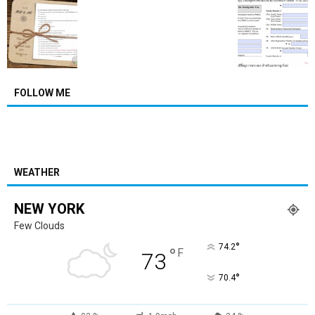
FOLLOW ME
WEATHER
NEW YORK
Few Clouds
°
74.2
°
F
73
°
70.4