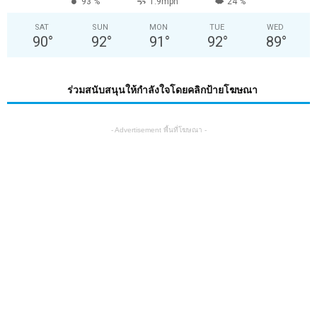
93 %
1.9mph
24 %
SAT
SUN
MON
TUE
WED
90
°
92
°
91
°
92
°
89
°
ร่วมสนับสนุนให้กำลังใจโดยคลิกป้ายโฆษณา
- Advertisement พื้นที่โฆษณา -