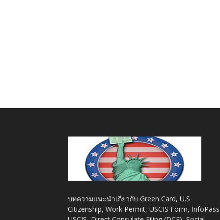
บทความแนะนำเกี่ยวกับ Green Card, U.S
Citizenship, Work Permit, USCIS Form, InfoPass
USCIS, Direct Consulate Filing (DCF), Social