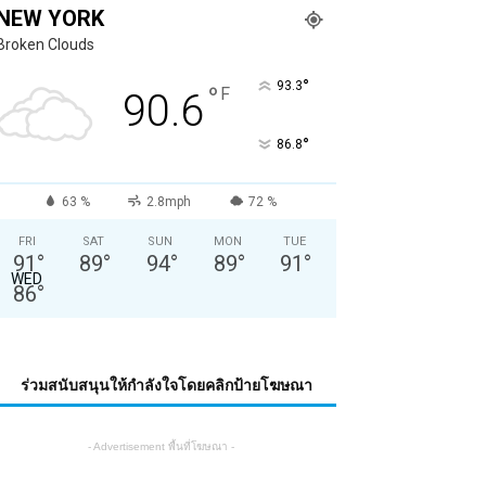
NEW YORK
Broken Clouds
°
93.3
°
F
90.6
°
86.8
63 %
2.8mph
72 %
FRI
SAT
SUN
MON
TUE
91
°
89
°
94
°
89
°
91
°
WED
86
°
ร่วมสนับสนุนให้กำลังใจโดยคลิกป้ายโฆษณา
- Advertisement พื้นที่โฆษณา -