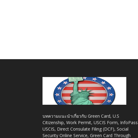
บทความแนะนำเกี่ยวกับ Green Card, U.S
Citizenship, Work Permit, USCIS Form, InfoPass
USCIS, Direct Consulate Filing (DCF), Social
Security Online Service, Green Card Through