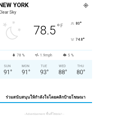
NEW YORK
Clear Sky
°
80
°
F
78.5
°
74.8
78 %
1.9mph
5 %
SUN
MON
TUE
WED
THU
91
°
91
°
93
°
88
°
80
°
ร่วมสนับสนุนให้กำลังใจโดยคลิกป้ายโฆษณา
- Advertisement พื้นที่โฆษณา -