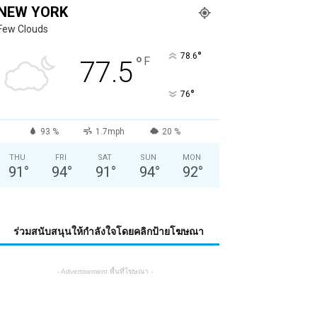
NEW YORK
Few Clouds
°
78.6
°
F
77.5
°
76
93 %
1.7mph
20 %
THU
FRI
SAT
SUN
MON
91
°
94
°
91
°
94
°
92
°
ร่วมสนับสนุนให้กำลังใจโดยคลิกป้ายโฆษณา
- Advertisement พื้นที่โฆษณา -