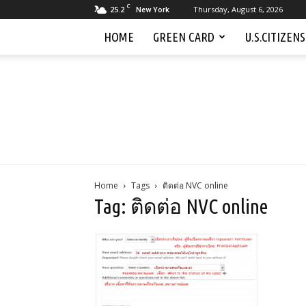
C
25.2
Thursday, August 6, 2026
New York
HOME
GREEN CARD
U.S.CITIZEN
Home
Tags
ติดต่อ NVC online
Tag: ติดต่อ NVC online