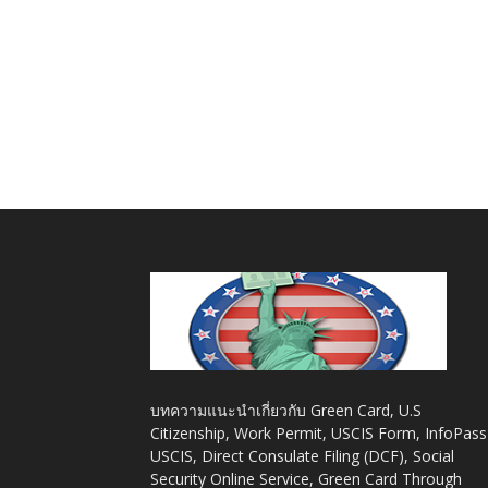
บทความแนะนำเกี่ยวกับ Green Card, U.S
Citizenship, Work Permit, USCIS Form, InfoPass
USCIS, Direct Consulate Filing (DCF), Social
Security Online Service, Green Card Through