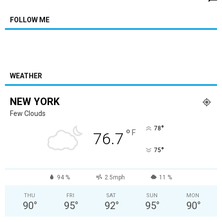
FOLLOW ME
WEATHER
NEW YORK
Few Clouds
°
78
°
F
76.7
°
75
94 %
2.5mph
11 %
THU
FRI
SAT
SUN
MON
90
°
95
°
92
°
95
°
90
°