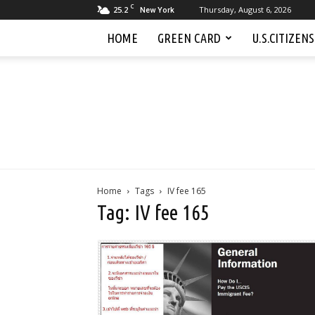
C
25.2
Thursday, August 6, 2026
New York
HOME
GREEN CARD
U.S.CITIZEN
Home
Tags
IV fee 165
Tag: IV fee 165