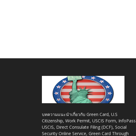
บทความแนะนำเกี่ยวกับ Green Card, U.S
Citizenship, Work Permit, USCIS Form, InfoPass
USCIS, Direct Consulate Filing (DCF), Social
Security Online Service, Green Card Through