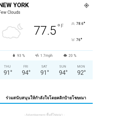
NEW YORK
Few Clouds
°
78.6
°
F
77.5
°
76
93 %
1.7mph
20 %
THU
FRI
SAT
SUN
MON
91
°
94
°
91
°
94
°
92
°
ร่วมสนับสนุนให้กำลังใจโดยคลิกป้ายโฆษณา
- Advertisement พื้นที่โฆษณา -