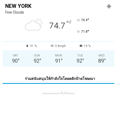
NEW YORK
Few Clouds
°
76.9
°
F
74.7
°
71.8
91 %
0.8mph
19 %
SAT
SUN
MON
TUE
WED
90
°
92
°
91
°
92
°
89
°
ร่วมสนับสนุนให้กำลังใจโดยคลิกป้ายโฆษณา
- Advertisement พื้นที่โฆษณา -