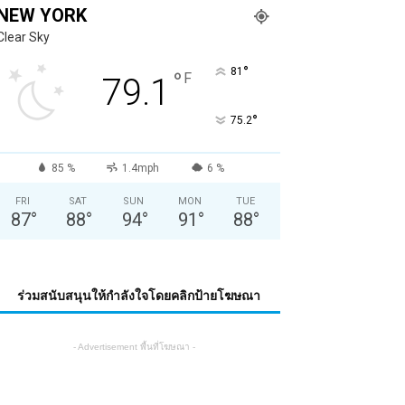
NEW YORK
Clear Sky
°
81
°
F
79.1
°
75.2
85 %
1.4mph
6 %
FRI
SAT
SUN
MON
TUE
87
°
88
°
94
°
91
°
88
°
ร่วมสนับสนุนให้กำลังใจโดยคลิกป้ายโฆษณา
- Advertisement พื้นที่โฆษณา -