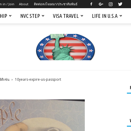
n in / Join
About
ติดต่อลงโฆษณา/ประชาสัมพันธ์
SHIP
NVC STEP
VISA TRAVEL
LIFE IN U.S.A
ิติเซ่น
10years-expire-us-passport
Mygreencardus.com
–