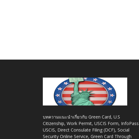
บทความแนะนำเกี่ยวกับ Green Card, U.S
Citizenship, Work Permit, USCIS Form, InfoPass
USCIS, Direct Consulate Filing (DCF), Social
Security Online Service, Green Card Through