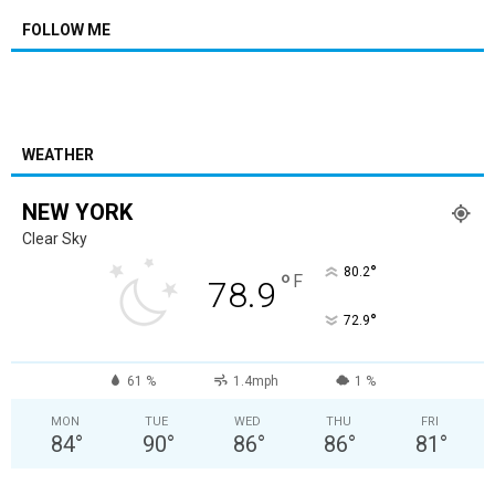
FOLLOW ME
WEATHER
NEW YORK
Clear Sky
°
80.2
°
F
78.9
°
72.9
61 %
1.4mph
1 %
MON
TUE
WED
THU
FRI
84
°
90
°
86
°
86
°
81
°