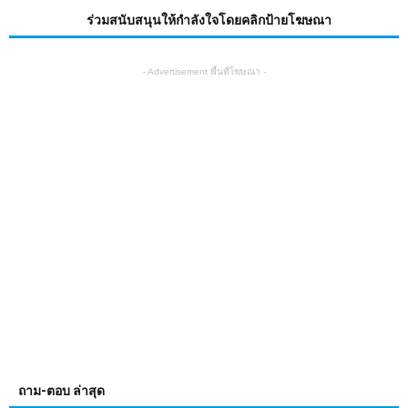
ร่วมสนับสนุนให้กำลังใจโดยคลิกป้ายโฆษณา
- Advertisement พื้นที่โฆษณา -
ถาม-ตอบ ล่าสุด