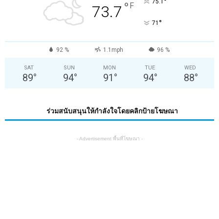
°
75.1
°
F
73.7
°
71
92 %
1.1mph
96 %
SAT
SUN
MON
TUE
WED
89
°
94
°
91
°
94
°
88
°
ร่วมสนับสนุนให้กำลังใจโดยคลิกป้ายโฆษณา
- Advertisement พื้นที่โฆษณา -