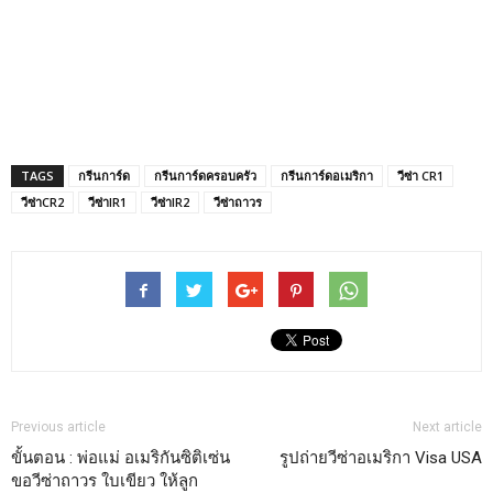
TAGS
กรีนการ์ด
กรีนการ์ดครอบครัว
กรีนการ์ดอเมริกา
วีซ่า CR1
วีซ่าCR2
วีซ่าIR1
วีซ่าIR2
วีซ่าถาวร
Previous article
Next article
ขั้นตอน : พ่อแม่ อเมริกันซิติเซ่น
รูปถ่ายวีซ่าอเมริกา Visa USA
ขอวีซ่าถาวร ใบเขียว ให้ลูก