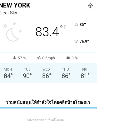
NEW YORK
Clear Sky
°
85
°
F
83.4
°
76.9
57 %
0.6mph
0 %
MON
TUE
WED
THU
FRI
84
°
90
°
86
°
86
°
81
°
ร่วมสนับสนุนให้กำลังใจโดยคลิกป้ายโฆษณา
- Advertisement พื้นที่โฆษณา -