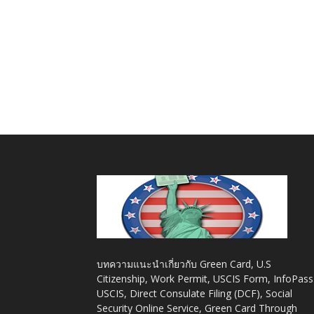
บทความแนะนำเกี่ยวกับ Green Card, U.S
Citizenship, Work Permit, USCIS Form, InfoPass
USCIS, Direct Consulate Filing (DCF), Social
Security Online Service, Green Card Through