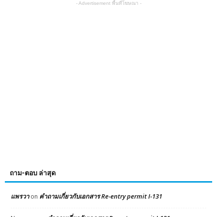
- Advertisement พื้นที่โฆษณา -
ถาม-ตอบ ล่าสุด
แพรวา
คำถามเกี่ยวกับเอกสาร Re-entry permit I-131
on