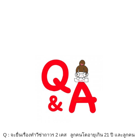
Q : จะยื่นเรื่องทำวีซ่าถาวร 2 เคส ลูกคนโตอายุเกิน 21 ปี และลูกคน