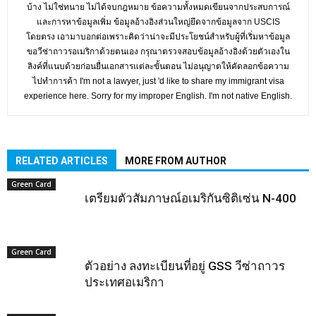
บ้าง ไม่ใช่ทนาย ไม่ได้จบกฎหมาย ข้อความทั้งหมดเขียนจากประสบการณ์
และการหาข้อมูลเพิ่ม ข้อมูลอ้างอิงส่วนใหญ่ยึดจากข้อมูลจาก USCIS
โดยตรง เอามาบอกต่อเพราะคิดว่าน่าจะมีประโยชน์สำหรับผู้ที่เริ่มหาข้อมูล
ขอวีซ่าถาวรอเมริกาด้วยตนเอง กรุณาตรวจสอบข้อมูลอ้างอิงด้วยตัวเองใน
ลิงค์ที่แนบด้วยก่อนยื่นเอกสารแต่ละขั้นตอน ไม่อนุญาตให้คัดลอกข้อความ
ไปทำการค้า I'm not a lawyer, just 'd like to share my immigrant visa
experience here. Sorry for my improper English. I'm not native English.
RELATED ARTICLES
MORE FROM AUTHOR
Green Card
เตรียมตัวสัมภาษณ​์อเมริกันซิติเซ่น N-400
Green Card
ตัวอย่าง ลงทะเบียนที่อยู่ GSS วีซ่าถาวร
ประเทศอเมริกา