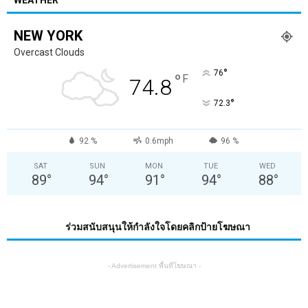
WEATHER
NEW YORK
Overcast Clouds
°
76
°
F
74.8
°
72.3
92 %
0.6mph
96 %
SAT
SUN
MON
TUE
WED
89
°
94
°
91
°
94
°
88
°
ร่วมสนับสนุนให้กำลังใจโดยคลิกป้ายโฆษณา
- Advertisement พื้นที่โฆษณา -