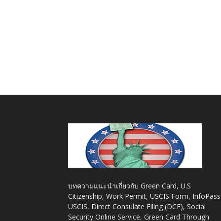
บทความแนะนำเกี่ยวกับ Green Card, U.S
Citizenship, Work Permit, USCIS Form, InfoPass
USCIS, Direct Consulate Filing (DCF), Social
Security Online Service, Green Card Through