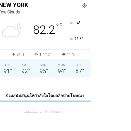
NEW YORK
Few Clouds
°
84
°
F
82.2
°
78.6
81 %
1.4mph
11 %
FRI
SAT
SUN
MON
TUE
91
°
92
°
95
°
94
°
87
°
ร่วมสนับสนุนให้กำลังใจโดยคลิกป้ายโฆษณา
- Advertisement พื้นที่โฆษณา -