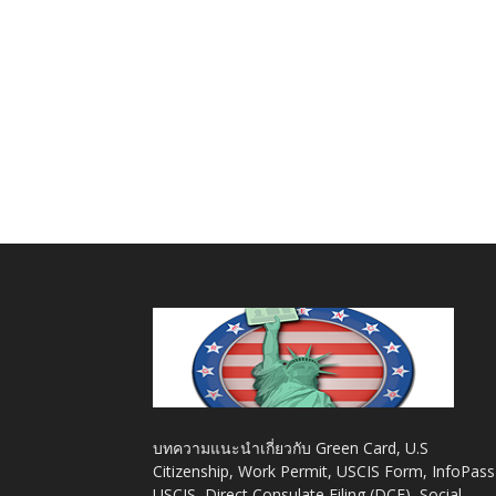
บทความแนะนำเกี่ยวกับ Green Card, U.S
Citizenship, Work Permit, USCIS Form, InfoPass
USCIS, Direct Consulate Filing (DCF), Social