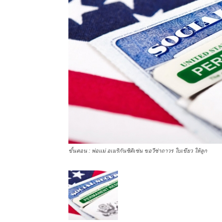
ขั้นตอน : พ่อแม่ อเมริกันซิติเซ่น ขอวีซ่าถาวร ใบเขียว ให้ลูก