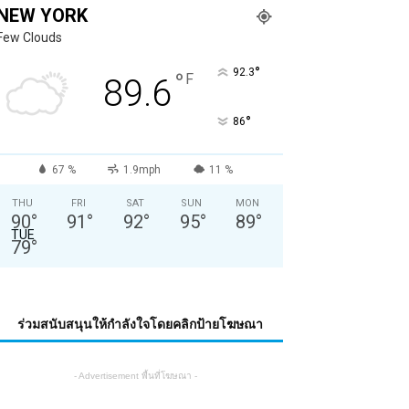
NEW YORK
Few Clouds
°
92.3
°
F
89.6
°
86
67 %
1.9mph
11 %
THU
FRI
SAT
SUN
MON
90
°
91
°
92
°
95
°
89
°
TUE
79
°
ร่วมสนับสนุนให้กำลังใจโดยคลิกป้ายโฆษณา
- Advertisement พื้นที่โฆษณา -