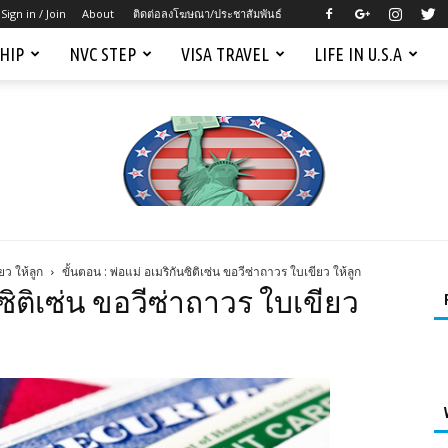
Sign in / Join
About
ติดต่อลงโฆษณา/ประชาสัมพันธ์
SHIP
NVC STEP
VISA TRAVEL
LIFE IN U.S.A
ยว ให้ลูก
ขั้นตอน : พ่อแม่ อเมริกันซิติเซ่น ขอวีซ่าถาวร ใบเขียว ให้ลูก
Mygreencardus.com
นซิติเซ่น ขอวีซ่าถาวร ใบเขียว
–