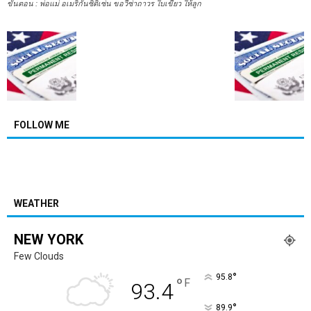
ขั้นตอน : พ่อแม่ อเมริกันซิติเซ่น ขอวีซ่าถาวร ใบเขียว ให้ลูก
FOLLOW ME
WEATHER
NEW YORK
Few Clouds
°
95.8
°
F
93.4
°
89.9