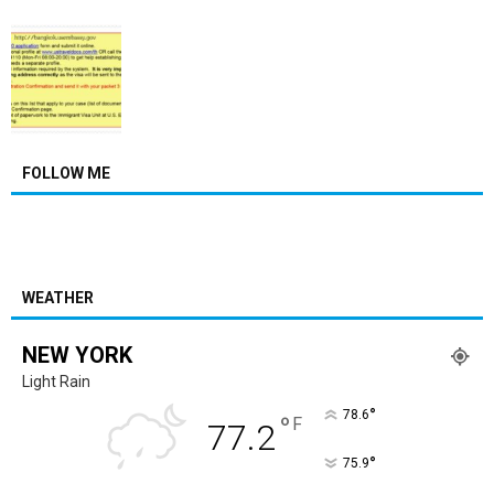
FOLLOW ME
WEATHER
NEW YORK
Light Rain
°
78.6
°
F
77.2
°
75.9