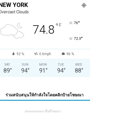
NEW YORK
Overcast Clouds
°
76
°
F
74.8
°
72.3
92 %
0.6mph
96 %
SAT
SUN
MON
TUE
WED
89
°
94
°
91
°
94
°
88
°
ร่วมสนับสนุนให้กำลังใจโดยคลิกป้ายโฆษณา
- Advertisement พื้นที่โฆษณา -