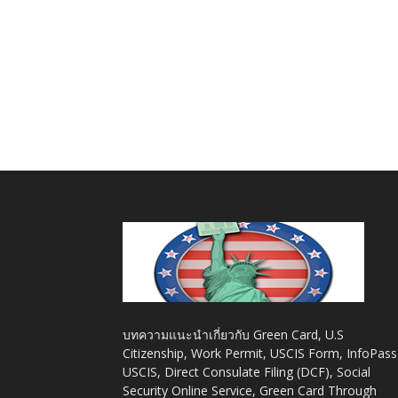
บทความแนะนำเกี่ยวกับ Green Card, U.S
Citizenship, Work Permit, USCIS Form, InfoPass
USCIS, Direct Consulate Filing (DCF), Social
Security Online Service, Green Card Through