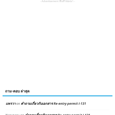
- Advertisement พื้นที่โฆษณา -
ถาม-ตอบ ล่าสุด
แพรวา
คำถามเกี่ยวกับเอกสาร Re-entry permit I-131
on