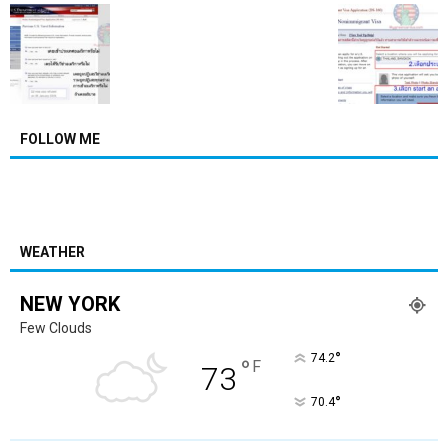
FOLLOW ME
WEATHER
NEW YORK
Few Clouds
°
74.2
°
F
73
°
70.4