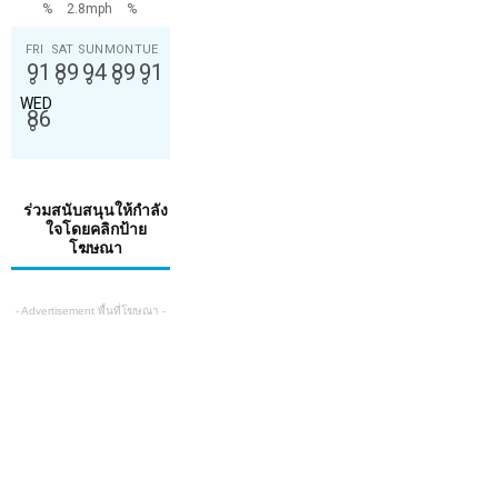
%
2.8mph
%
FRI
SAT
SUN
MON
TUE
91
89
94
89
91
°
°
°
°
°
WED
86
°
ร่วมสนับสนุนให้กำลัง
ใจโดยคลิกป้าย
โฆษณา
- Advertisement พื้นที่โฆษณา -