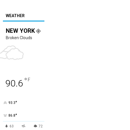
WEATHER
NEW YORK
Broken Clouds
°
F
90.6
°
93.3
°
86.8
63
72