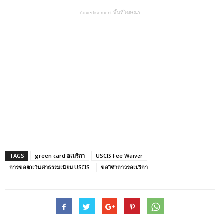
- Advertisement พื้นที่โฆษณา -
TAGS
green card อเมริกา
USCIS Fee Waiver
การขอยกเว้นค่าธรรมเนียม USCIS
ขอวีซ่าถาวรอเมริกา