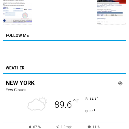
FOLLOW ME
WEATHER
NEW YORK
Few Clouds
°
92.3
°
F
89.6
°
86
67 %
1.9mph
11 %