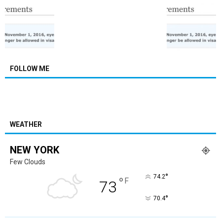
FOLLOW ME
WEATHER
NEW YORK
Few Clouds
°
74.2
°
F
73
°
70.4