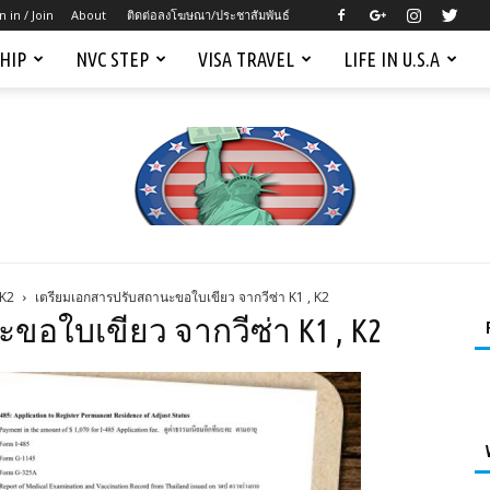
n in / Join
About
ติดต่อลงโฆษณา/ประชาสัมพันธ์
SHIP
NVC STEP
VISA TRAVEL
LIFE IN U.S.A
 K2
เตรียมเอกสารปรับสถานะขอใบเขียว จากวีซ่า K1 , K2
Mygreencardus.com
อใบเขียว จากวีซ่า K1 , K2
–