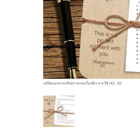
เตรียมเอกสารปรับสถานะขอใบเขียว จากวีซ่า K1 , K2