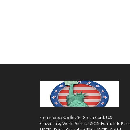
บทความแนะนำเกี่ยวกับ Green Card, U.S
Citizenship, Work Permit, USCIS Form, InfoPass
USCIS, Direct Consulate Filing (DCF), Social