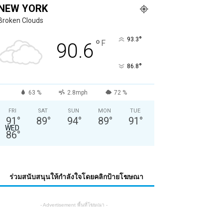
NEW YORK
Broken Clouds
°
93.3
°
F
90.6
°
86.8
63 %
2.8mph
72 %
FRI
SAT
SUN
MON
TUE
91
°
89
°
94
°
89
°
91
°
WED
86
°
ร่วมสนับสนุนให้กำลังใจโดยคลิกป้ายโฆษณา
- Advertisement พื้นที่โฆษณา -