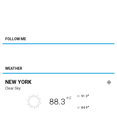
FOLLOW ME
WEATHER
NEW YORK
Clear Sky
°
91.3
°
F
88.3
°
84.9