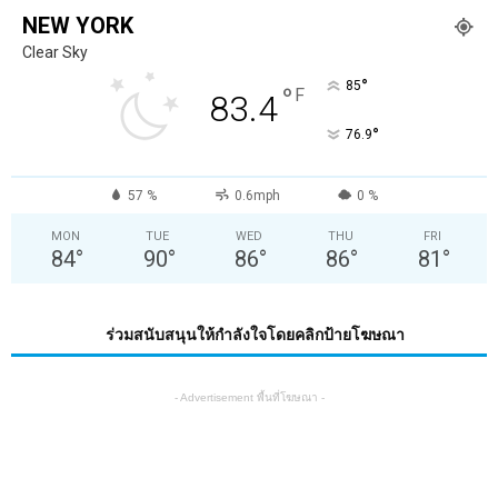
NEW YORK
Clear Sky
°
85
°
F
83.4
°
76.9
57 %
0.6mph
0 %
MON
TUE
WED
THU
FRI
84
°
90
°
86
°
86
°
81
°
ร่วมสนับสนุนให้กำลังใจโดยคลิกป้ายโฆษณา
- Advertisement พื้นที่โฆษณา -