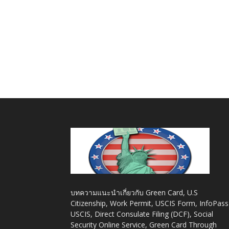
บทความแนะนำเกี่ยวกับ Green Card, U.S
Citizenship, Work Permit, USCIS Form, InfoPass
USCIS, Direct Consulate Filing (DCF), Social
Security Online Service, Green Card Through