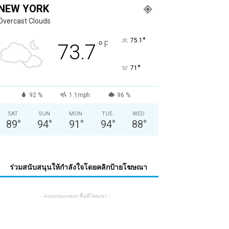
NEW YORK
Overcast Clouds
°
75.1
°
F
73.7
°
71
92 %
1.1mph
96 %
SAT
SUN
MON
TUE
WED
89
°
94
°
91
°
94
°
88
°
ร่วมสนับสนุนให้กำลังใจโดยคลิกป้ายโฆษณา
- Advertisement พื้นที่โฆษณา -