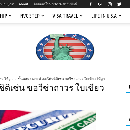
n in / Join
About
ติดต่อลงโฆษณา/ประชาสัมพันธ์
SHIP
NVC STEP
VISA TRAVEL
LIFE IN U.S.A
ยว ให้ลูก
ขั้นตอน : พ่อแม่ อเมริกันซิติเซ่น ขอวีซ่าถาวร ใบเขียว ให้ลูก
Mygreencardus.com
นซิติเซ่น ขอวีซ่าถาวร ใบเขียว
–