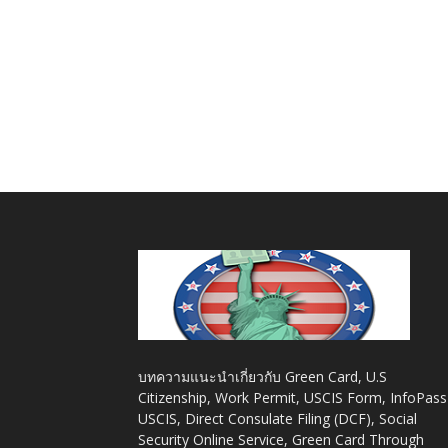
บทความแนะนำเกี่ยวกับ Green Card, U.S
Citizenship, Work Permit, USCIS Form, InfoPass
USCIS, Direct Consulate Filing (DCF), Social
Security Online Service, Green Card Through