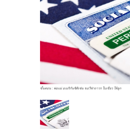
ขั้นตอน : พ่อแม่ อเมริกันซิติเซ่น ขอวีซ่าถาวร ใบเขียว ให้ลูก