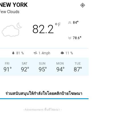
NEW YORK
Few Clouds
°
84
°
F
82.2
°
78.6
81 %
1.4mph
11 %
FRI
SAT
SUN
MON
TUE
91
°
92
°
95
°
94
°
87
°
ร่วมสนับสนุนให้กำลังใจโดยคลิกป้ายโฆษณา
- Advertisement พื้นที่โฆษณา -