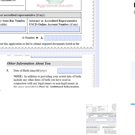
อ่าน
7
บทความ