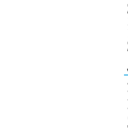
หมั้น
แต่งงาน,
Green