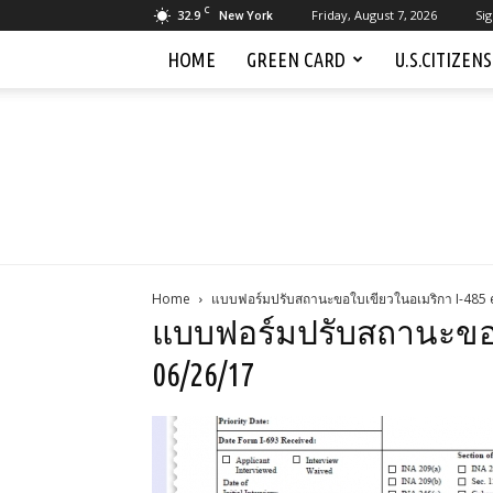
C
32.9
Friday, August 7, 2026
Sig
New York
HOME
GREEN CARD
U.S.CITIZEN
Home
แบบฟอร์มปรับสถานะขอใบเขียวในอเมริกา I-485 
แบบฟอร์มปรับสถานะขอใบ
06/26/17