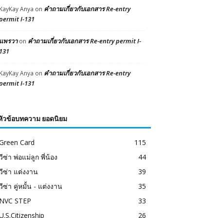
คำถามเกี่ยวกับเอกสาร Re-entry
KayKay Anya
on
permit I-131
แพรวา
คำถามเกี่ยวกับเอกสาร Re-entry permit I-
on
131
คำถามเกี่ยวกับเอกสาร Re-entry
KayKay Anya
on
permit I-131
หัวข้อบทความ ยอดนิยม
Green Card
115
วีซ่า พ่อแม่ลูก พี่น้อง
44
วีซ่า แต่งงาน
39
วีซ่า คู่หมั้น - แต่งงาน
35
NVC STEP
33
U.S.Citizenship
26