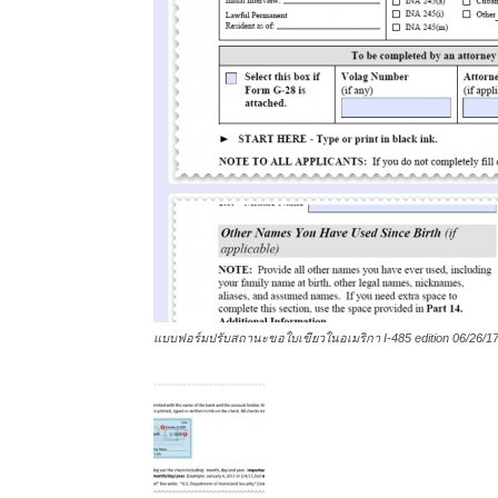
แบบฟอร์มปรับสถานะขอใบเขียวในอเมริกา I-485 edition 06/26/1