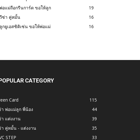
พ่อแม่ถือกรีนการ์ด ขอให้ลูก
19
วีซ่า คู่หมั้น
16
ลูกยูเอสซิติเซ่น ขอให้พ่อแม่
16
POPULAR CATEGORY
reen Card
115
ซ่า พ่อแม่ลูก พี่น้อง
44
ซ่า แต่งงาน
39
ซ่า คู่หมั้น - แต่งงาน
35
VC STEP
33