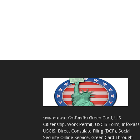
บทความแนะนำเกี่ยวกับ Green Card, U.S
Citizenship, Work Permit, USCIS Form, InfoPass
USCIS, Direct Consulate Filing (DCF), Social
Security Online Service, Green Card Through