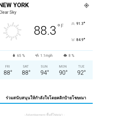
NEW YORK
Clear Sky
°
91.3
°
F
88.3
°
84.9
65 %
1.1mph
8 %
FRI
SAT
SUN
MON
TUE
88
°
88
°
94
°
90
°
92
°
ร่วมสนับสนุนให้กำลังใจโดยคลิกป้ายโฆษณา
- Advertisement พื้นที่โฆษณา -