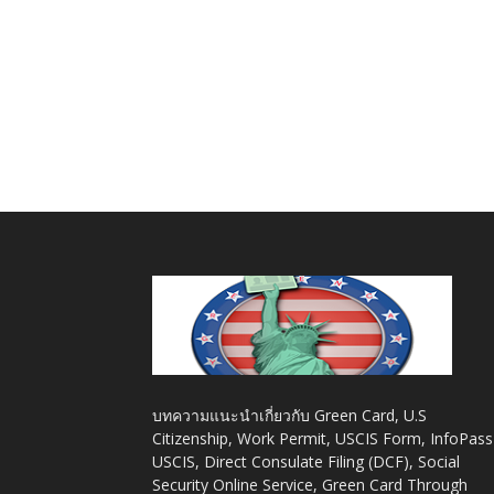
บทความแนะนำเกี่ยวกับ Green Card, U.S
Citizenship, Work Permit, USCIS Form, InfoPass
USCIS, Direct Consulate Filing (DCF), Social
Security Online Service, Green Card Through