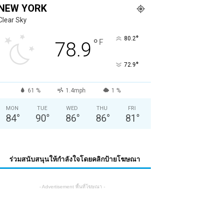
NEW YORK
Clear Sky
°
80.2
°
F
78.9
°
72.9
61 %
1.4mph
1 %
MON
TUE
WED
THU
FRI
84
°
90
°
86
°
86
°
81
°
ร่วมสนับสนุนให้กำลังใจโดยคลิกป้ายโฆษณา
- Advertisement พื้นที่โฆษณา -