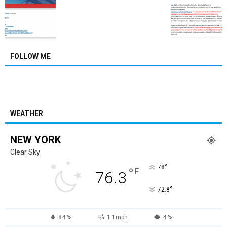
FOLLOW ME
WEATHER
NEW YORK
Clear Sky
°
78
°
F
76.3
°
72.8
84 %
1.1mph
4 %