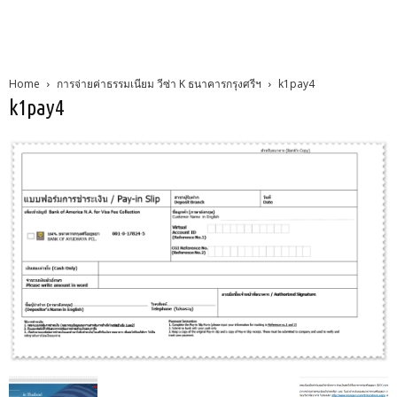
Home
การจ่ายค่าธรรมเนียม วีซ่า K ธนาคารกรุงศรีฯ
k1pay4
k1pay4