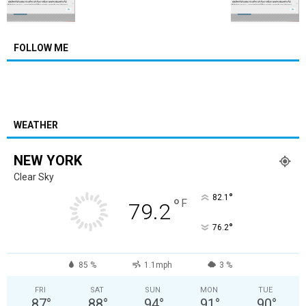
FOLLOW ME
WEATHER
NEW YORK
Clear Sky
°
82.1
°
F
79.2
°
76.2
85 %
1.1mph
3 %
FRI
SAT
SUN
MON
TUE
87
°
88
°
94
°
91
°
90
°