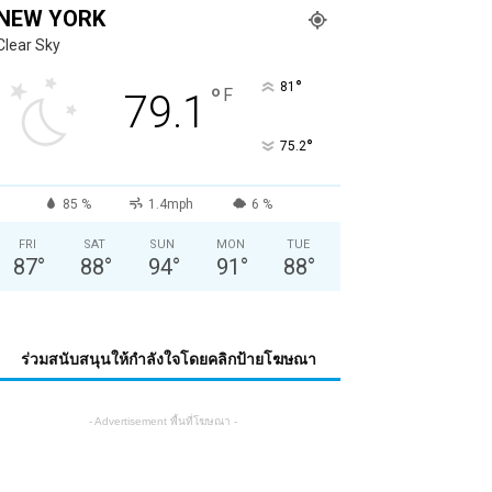
NEW YORK
Clear Sky
°
81
°
F
79.1
°
75.2
85 %
1.4mph
6 %
FRI
SAT
SUN
MON
TUE
87
°
88
°
94
°
91
°
88
°
ร่วมสนับสนุนให้กำลังใจโดยคลิกป้ายโฆษณา
- Advertisement พื้นที่โฆษณา -