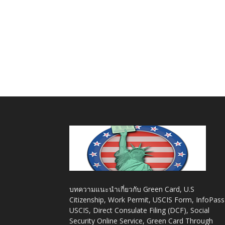
บทความแนะนำเกี่ยวกับ Green Card, U.S
Citizenship, Work Permit, USCIS Form, InfoPass
USCIS, Direct Consulate Filing (DCF), Social
Security Online Service, Green Card Through