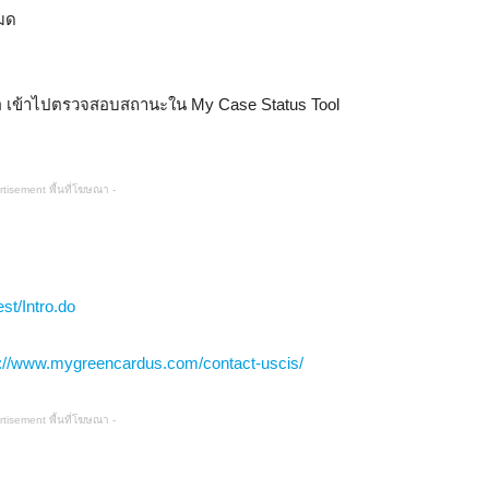
หมด
อ เข้าไปตรวจสอบสถานะใน My Case Status Tool
Visa
rtisement พื้นที่โฆษณา -
st/Intro.do
ท่อง
://www.mygreencardus.com/contact-uscis/
rtisement พื้นที่โฆษณา -
เที่ยว,