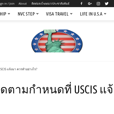
ign in / Join
About
ติดต่อลงโฆษณา/ประชาสัมพันธ์
SHIP
NVC STEP
VISA TRAVEL
LIFE IN U.S.A
USCIS แจ้งมา ควรทำอย่างไร?
Mygreencardus.com
ร์ดตามกำหนดที่ USCIS แ
–