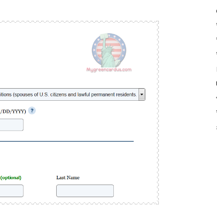
Card,
U.S.
Citizen,