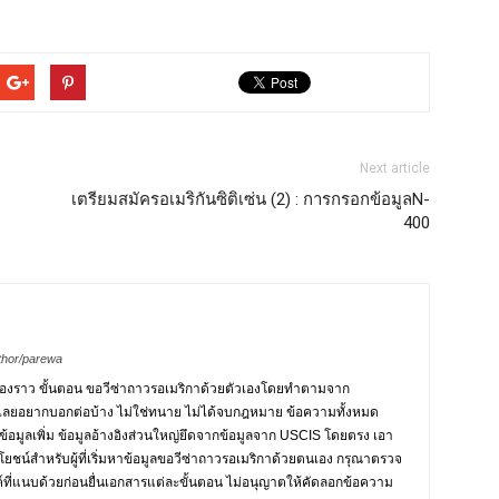
Next article
นักเรียน
เตรียมสมัครอเมริกันซิติเซ่น (2) : การกรอกข้อมูลN-
400
thor/parewa
ื่องราว ขั้นตอน ขอวีซ่าถาวรอเมริกาด้วยตัวเองโดยทำตามจาก
เลยอยากบอกต่อบ้าง ไม่ใช่ทนาย ไม่ได้จบกฎหมาย ข้อความทั้งหมด
มูลเพิ่ม ข้อมูลอ้างอิงส่วนใหญ่ยึดจากข้อมูลจาก USCIS โดยตรง เอา
ยชน์สำหรับผู้ที่เริ่มหาข้อมูลขอวีซ่าถาวรอเมริกาด้วยตนเอง กรุณาตรวจ
ค์ที่แนบด้วยก่อนยื่นเอกสารแต่ละขั้นตอน ไม่อนุญาตให้คัดลอกข้อความ