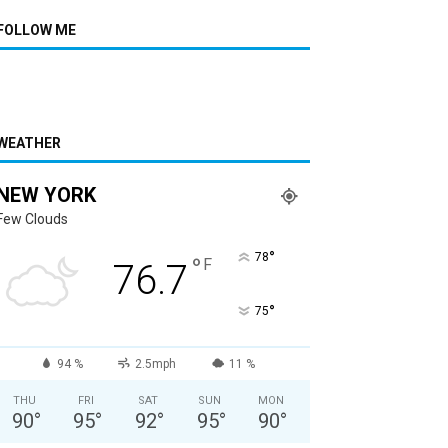
FOLLOW ME
WEATHER
NEW YORK
Few Clouds
°
78
°
F
76.7
°
75
94 %
2.5mph
11 %
THU
FRI
SAT
SUN
MON
90
°
95
°
92
°
95
°
90
°