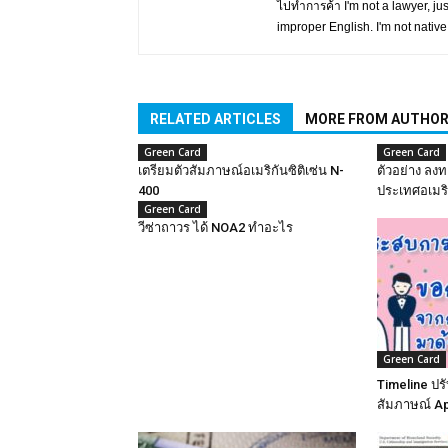
ไปทำการค้า I'm not a lawyer, jus
improper English. I'm not native
RELATED ARTICLES
MORE FROM AUTHO
Green Card
Green Card
เตรียมตัวสัมภาษณ​์อเมริกันซิติเซ่น N-
ตัวอย่าง ลงท
400
ประเทศอเมร
Green Card
วีซ่าถาวร ได้ NOA2 ทำอะไร
Green Card
Timeline ปร
สัมภาษณ์ Ap